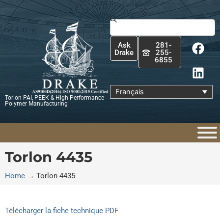
Aller
au
Rechercher
contenu
F
L
Ask
281-
a
i
Drake
255-
6855
c
n
e
k
b
e
Français
Torlon PAI, PEEK & High Performance
o
d
Polymer Manufacturing
o
i
k
n
Torlon 4435
Home
→
Torlon 4435
Télécharger la fiche technique PDF