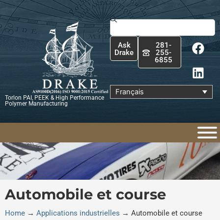
Aller
au
Rechercher
contenu
F
L
Ask
281-
a
i
Drake
255-
6855
c
n
e
k
b
e
Français
Torlon PAI, PEEK & High Performance
o
d
Polymer Manufacturing
o
i
k
n
Automobile et course
Home
→
Applications industrielles
→
Automobile et course