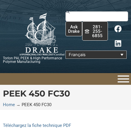
Aller
au
Rechercher
contenu
F
L
Ask
281-
a
i
Drake
255-
6855
c
n
e
k
b
e
Français
Torlon PAI, PEEK & High Performance
o
d
Polymer Manufacturing
o
i
k
n
PEEK 450 FC30
Home
→
PEEK 450 FC30
Téléchargez la fiche technique PDF