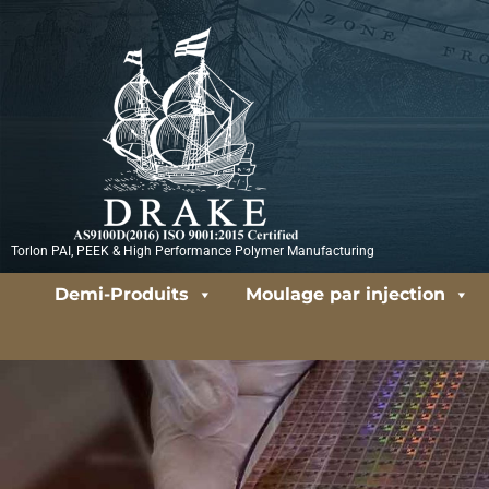
Aller
au
contenu
Torlon PAI, PEEK & High Performance Polymer Manufacturing
Demi-Produits
Moulage par injection