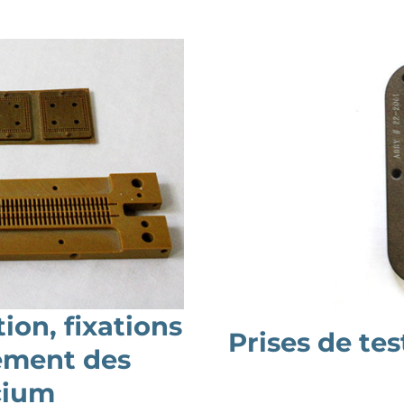
ion, fixations
Prises de te
tement des
cium