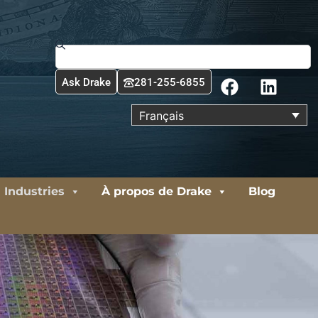
Rechercher
F
L
Ask Drake
281-255-6855
a
i
c
n
Français
e
k
b
e
o
d
o
i
Industries
À propos de Drake
Blog
k
n