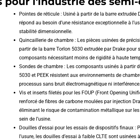
s pour l'industrie des semi
Pointes de réticule : Usiné à partir de la barre extrud
répond au besoin d’une résistance exceptionnelle à l’us
stabilité dimensionnelle.
Quincaillerie de chambre : Les pièces usinées de précisi
partir de la barre Torlon 5030 extrudée par Drake pour s
composants nécessitant moins de rigidité à haute temp
Sondes de chambre : Les composants usinés à partir de
5030 et PEEK résistent aux environnements de chambre, 
processus sans bruit électromagnétique ni interférence
Vis et inserts filetés pour les FOUP (Front Opening Uni
renforcé de fibres de carbone moulées par injection Dr
éliminant le risque de contamination métallique sur le
sein de l’usine.
Douilles d’essai pour les essais de dispositifs finaux :
l’usure, les douilles d’essai à faible CLTE sont usinées