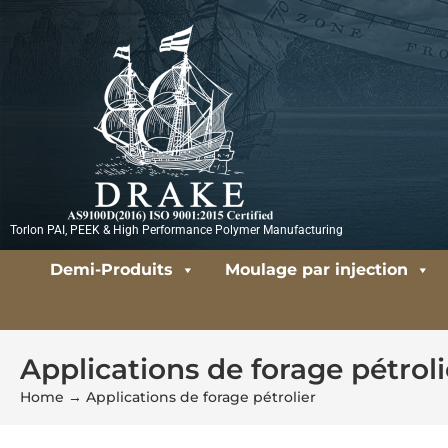
Aller
au
contenu
Torlon PAI, PEEK & High Performance Polymer Manufacturing
Demi-Produits
Moulage par injection
Applications de forage pétroli
Home
→
Applications de forage pétrolier