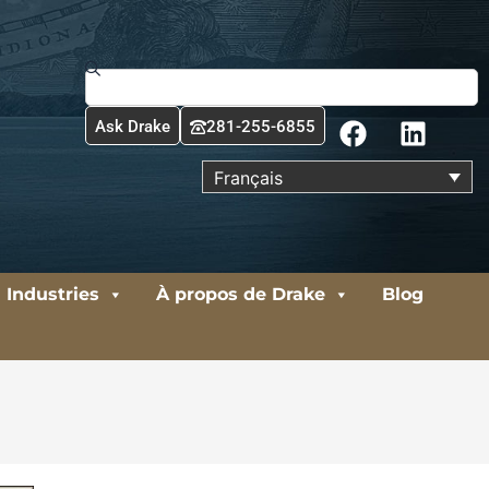
Rechercher
F
L
Ask Drake
281-255-6855
a
i
c
n
Français
e
k
b
e
o
d
o
i
Industries
À propos de Drake
Blog
k
n