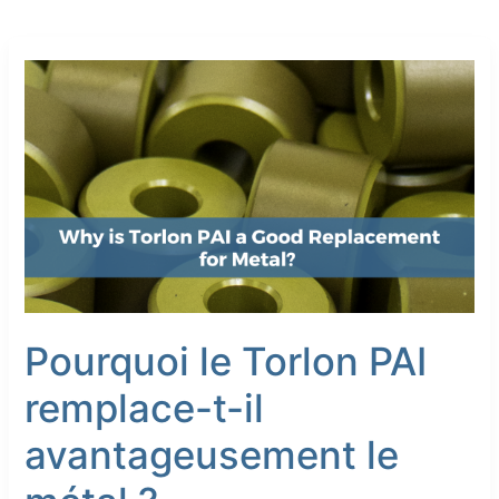
Pourquoi
le
Torlon
PAI
remplace-
t-
il
avantageusement
le
métal
?
Pourquoi le Torlon PAI
remplace-t-il
avantageusement le