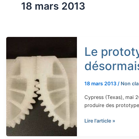
18 mars 2013
Le
Le protot
prototypage
rapide
désormai
en
3D
désormais
18 mars 2013
/
Non cl
proposé
Cypress (Texas), mai 2
à
produire des prototype
Drake
Lire l'article »