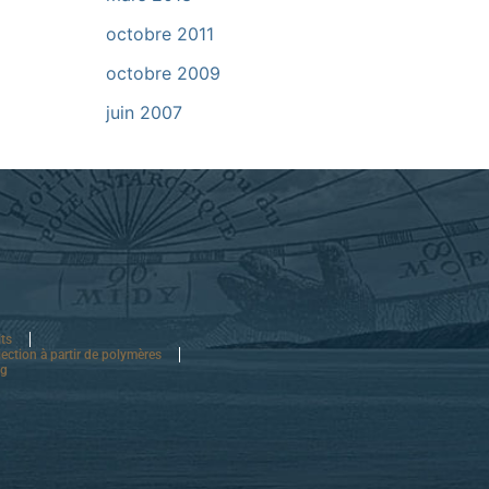
octobre 2011
octobre 2009
juin 2007
its
jection à partir de polymères
og