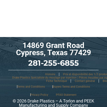
14869 Grant Road
Cypress, Texas 77429
281-255-6855
Histoire
Prix et disponibilité des 1/2 produ
Drake Plastics Spécialiste du moulage par injection | Pièces moulées par in
Fiche Technique
Contact général
Bl
Terms and Conditions
Buyers Terms and Conditions
Privacy Policy
PFAS Statement
© 2026 Drake Plastics – A Torlon and PEEK
Manufacturing and Supply Company