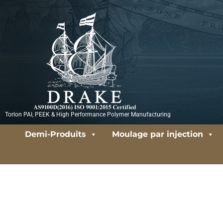
Aller
au
contenu
Torlon PAI, PEEK & High Performance Polymer Manufacturing
Demi-Produits
Moulage par injection