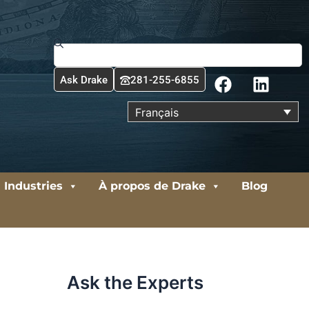
Rechercher
F
L
Ask Drake
281-255-6855
a
i
c
n
Français
e
k
b
e
o
d
o
i
Industries
À propos de Drake
Blog
k
n
Ask the Experts